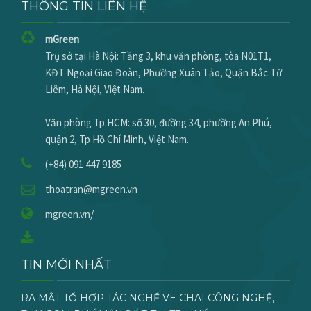
THÔNG TIN LIÊN HỆ
mGreen
Trụ sở tại Hà Nội: Tầng 3, khu văn phòng, tòa N01T1,
KĐT Ngoại Giao Đoàn, Phường Xuân Tảo, Quận Bắc Từ
Liêm, Hà Nội, Việt Nam.
Văn phòng Tp.HCM: số 30, đường 34, phường An Phú,
quận 2, Tp Hồ Chí Minh, Việt Nam.
(+84) 091 447 9185
thoatran@mgreen.vn
mgreen.vn/
TIN MỚI NHẤT
RA MẮT TỔ HỢP TÁC NGHỀ VE CHAI CÔNG NGHỆ,