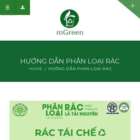
GIỚI THIỆU
HƯỚNG DẪN PHÂN LOẠI RÁC
ĐĂNG KÝ SỬ DỤNG
HOME
HƯỚNG DẪN PHÂN LOẠI RÁC
DỰ ÁN
HƯỚNG DẪN PHÂN LOẠI RÁC
ĐỐI TÁC
TIN TỨC
CHÍNH SÁCH BẢO MẬT