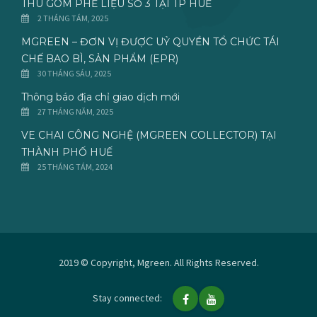
THU GOM PHẾ LIỆU SỐ 3 TẠI TP HUẾ
2 THÁNG TÁM, 2025
MGREEN – ĐƠN VỊ ĐƯỢC UỶ QUYỀN TỔ CHỨC TÁI
CHẾ BAO BÌ, SẢN PHẨM (EPR)
30 THÁNG SÁU, 2025
Thông báo địa chỉ giao dịch mới
27 THÁNG NĂM, 2025
VE CHAI CÔNG NGHỆ (MGREEN COLLECTOR) TẠI
THÀNH PHỐ HUẾ
25 THÁNG TÁM, 2024
2019 © Copyright, Mgreen. All Rights Reserved.
Stay connected: