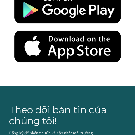
Theo dõi bản tin của
chúng tôi!
Đăng ký để nhận tin tức và cập nhật môi trường!