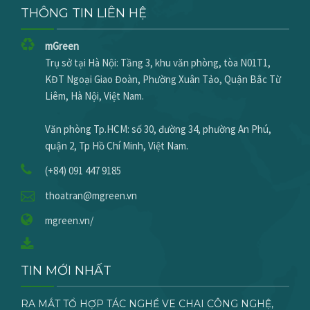
THÔNG TIN LIÊN HỆ
mGreen
Trụ sở tại Hà Nội: Tầng 3, khu văn phòng, tòa N01T1,
KĐT Ngoại Giao Đoàn, Phường Xuân Tảo, Quận Bắc Từ
Liêm, Hà Nội, Việt Nam.
Văn phòng Tp.HCM: số 30, đường 34, phường An Phú,
quận 2, Tp Hồ Chí Minh, Việt Nam.
(+84) 091 447 9185
thoatran@mgreen.vn
mgreen.vn/
TIN MỚI NHẤT
RA MẮT TỔ HỢP TÁC NGHỀ VE CHAI CÔNG NGHỆ,