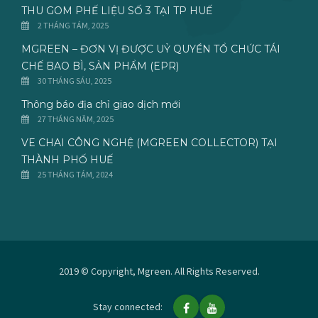
THU GOM PHẾ LIỆU SỐ 3 TẠI TP HUẾ
2 THÁNG TÁM, 2025
MGREEN – ĐƠN VỊ ĐƯỢC UỶ QUYỀN TỔ CHỨC TÁI
CHẾ BAO BÌ, SẢN PHẨM (EPR)
30 THÁNG SÁU, 2025
Thông báo địa chỉ giao dịch mới
27 THÁNG NĂM, 2025
VE CHAI CÔNG NGHỆ (MGREEN COLLECTOR) TẠI
THÀNH PHỐ HUẾ
25 THÁNG TÁM, 2024
2019 © Copyright, Mgreen. All Rights Reserved.
Stay connected: